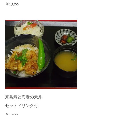
￥1,300
来島鯛と海老の天丼
セットドリンク付
￥1,100