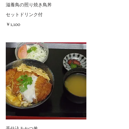
滋養鳥の照り焼き鳥丼
セットドリンク付
￥1,100
手仕込みかつ丼